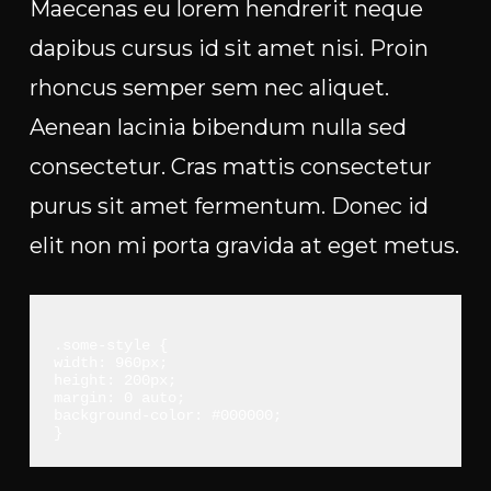
Maecenas eu lorem hendrerit neque
dapibus cursus id sit amet nisi. Proin
rhoncus semper sem nec aliquet.
Aenean lacinia bibendum nulla sed
consectetur. Cras mattis consectetur
purus sit amet fermentum. Donec id
elit non mi porta gravida at eget metus.
.some-style {
width: 960px;
height: 200px;
margin: 0 auto;
background-color: #000000;
}